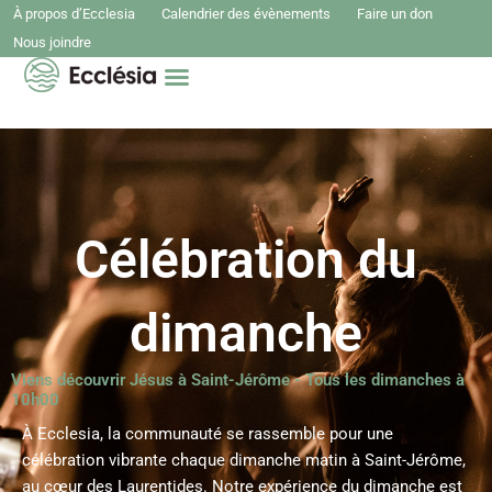
Aller
À propos d’Ecclesia
Calendrier des évènements
Faire un don
au
Nous joindre
contenu
Découvrir Jésus
Grandir ensemble
Rayonner dans les Laurentides
Célébration du
dimanche
Viens découvrir Jésus à Saint-Jérôme - Tous les dimanches à
10h00
À Ecclesia, la communauté se rassemble pour une
célébration vibrante chaque dimanche matin à Saint-Jérôme,
au cœur des Laurentides. Notre expérience du dimanche est